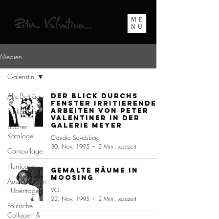
ME
NU
Medien
Galeristin
Alle Beiträge
Der Blick durchs
Fenster Irritierende
Bibliografie
Arbeiten von Peter
Valentiner in der
Galerie Meyer
Bücher -
Kataloge
Claudia Savelsberg
30. Nov. 1995
2 Min. Lesezeit
Camouflage
Hurricane
Gemalte Räume in
Moosing
Ausschneiden
- Übertragen
VO.
22. Nov. 1995
2 Min. Lesezeit
Politische
Collagen &