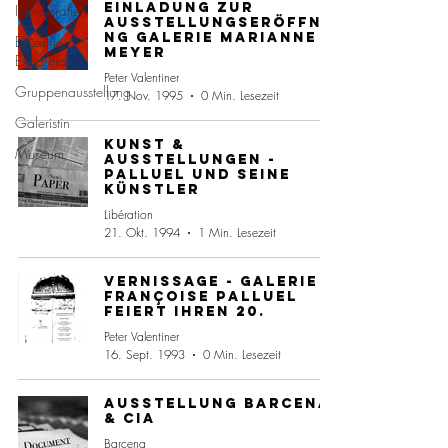
Einladung zur
Ikonografien
Ausstellungseröffnu
ng Galerie Marianne
Einzelne
Meyer
Exposition
Peter Valentiner
Gruppenausstellung
17. Nov. 1995
0 Min. Lesezeit
Galeristin
Kunst &
Museum
Ausstellungen -
Palluel und seine
Künstler
Libération
21. Okt. 1994
1 Min. Lesezeit
Vernissage - Galerie
Françoise Palluel
feiert ihren 20.
Peter Valentiner
16. Sept. 1993
0 Min. Lesezeit
Ausstellung Barcena
& Cia
Barcena