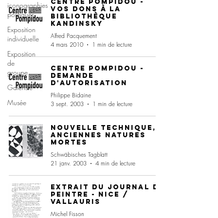
Centre Pompidou -
iconographies
Vos dons à la
politiques
Bibliothèque
Kandinsky
Exposition
Alfred Pacquement
individuelle
4 mars 2010
1 min de lecture
Exposition
de
Centre Pompidou -
groupe
Demande
d'autorisation
Galeriste
Philippe Bidaine
Musée
3 sept. 2003
1 min de lecture
Nouvelle technique,
anciennes natures
mortes
Schwäbisches Tagblatt
21 janv. 2003
4 min de lecture
Extrait du journal de
peintre - Nice /
Vallauris
Michel Fisson