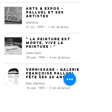
Arts & Expos -
Palluel et ses
artistes
Libération
21 oct. 1994
1 min de lecture
" La peinture est
morte, vive la
peinture ! "
Vielen Dank
29 sept. 1994
4 min de lecture
Vernissage - Galerie
Françoise Palluel
fête ses 20 ans
Peter Valentiner
16 sept. 1993
0 min de lecture
Exposition à Essen -
Couleurs et formes
RAG