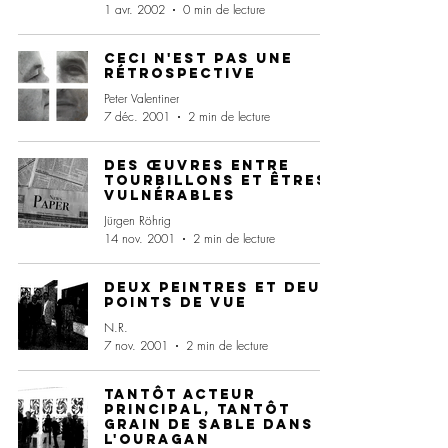
1 avr. 2002
0 min de lecture
Ceci n'est pas une
rétrospective
Peter Valentiner
7 déc. 2001
2 min de lecture
Des œuvres entre
tourbillons et êtres
vulnérables
Jürgen Röhrig
14 nov. 2001
2 min de lecture
Deux peintres et deux
points de vue
N.R.
7 nov. 2001
2 min de lecture
Tantôt acteur
principal, tantôt
grain de sable dans
l'ouragan