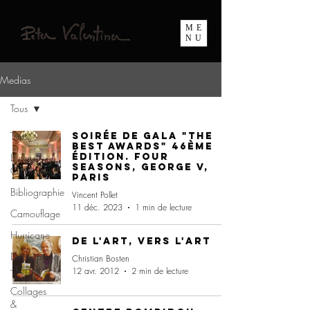
ME
NU
Medias
Tous
Tous
Soirée de Gala "The
Best Awards" 46ème
Livres -
édition. Four
Seasons, George V,
Catalogues
Paris
Bibliographie
Vincent Pollet
11 déc. 2023
1 min de lecture
Camouflage
Hurricane
De l'art, vers l'art
Découpage
Christian Bosten
- Report
12 avr. 2012
2 min de lecture
Collages
&