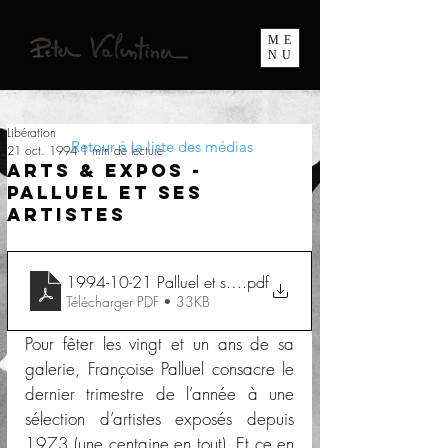
ME
NU
Libération
Retour à la liste des médias
21 oct. 1994
1 min de lecture
Arts & Expos -
Palluel et ses
artistes
1994-10-21 Palluel et ses artistes
.pdf
Télécharger PDF • 33KB
Pour fêter les vingt et un ans de sa 
galerie, Françoise Palluel consacre le 
dernier trimestre de l’année à une 
sélection d’artistes exposés depuis 
1973 (une centaine en tout). Et ce en 