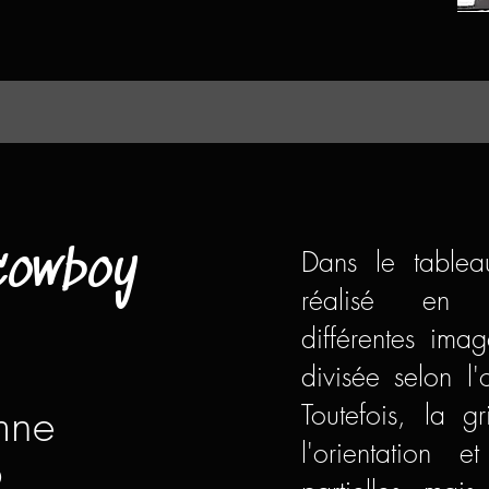
 cowboy
Dans le table
réalisé en 1
différentes ima
divisée selon l
mne
Toutefois, la g
l'orientation 
9