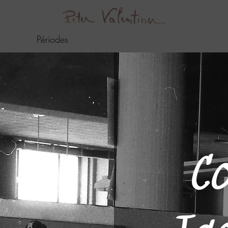
Périodes
Oeuvres
Medi
C