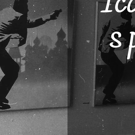
Ico
s 