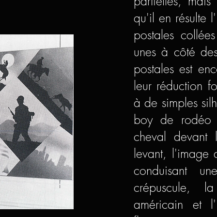
partielles, mais
qu'il en résulte 
postales collées
unes à côté des
postales est enc
leur réduction f
à de simples silh
boy de rodéo a
cheval devant l
levant, l'image
conduisant u
crépuscule, l
américain et 