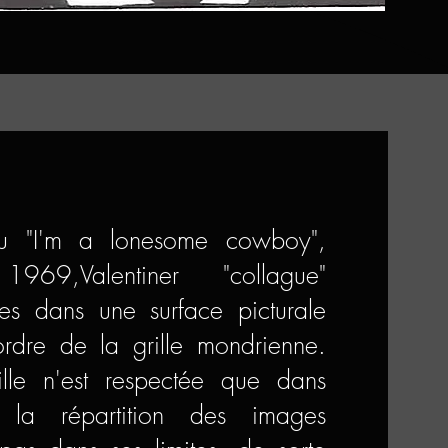
au "I'm a lonesome cowboy",
969,Valentiner "collague"
ges dans une surface picturale
'ordre de la grille mondrienne.
rille n'est respectée que dans
et la répartition des images