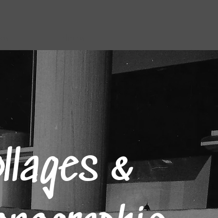
as
Photos
ollages &