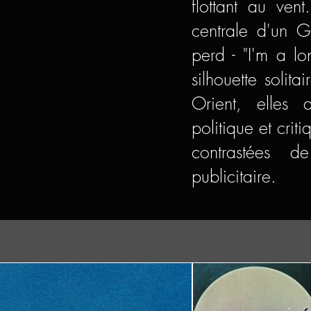
flottant au ven
centrale d'un 
perd - "I'm a 
silhouette solit
Orient, elles 
politique et cri
contrastées d
publicitaire.