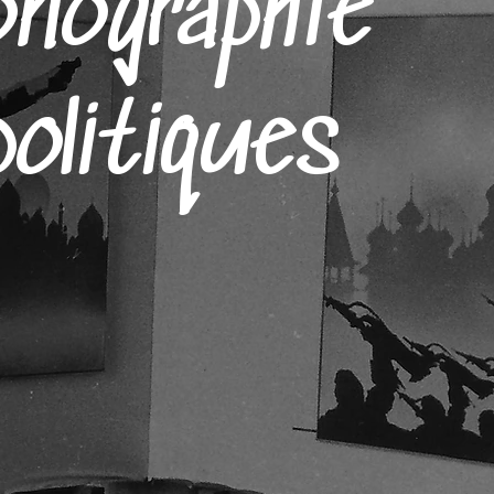
nographie
politiques