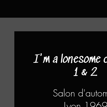
I'm a lonesome
1 & 2
Salon d'auto
Lyon 196