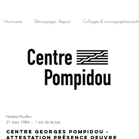
Hurricane
Découpage - Report
Collages & iconographies polit
Nadine Pouillon
21 mars 1984
1 min de lecture
Centre Georges Pompidou -
Attestation présence oeuvre