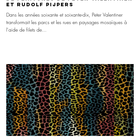
et Rudolf Pijpers
Dans les années soixante et soixante-dix, Peter Valentiner
transformait les parcs et les rues en paysages mosaïques à
l'aide de filets de...