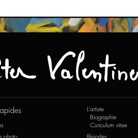
rapides
L'artiste
Biographie
es
Curiculum vitae
e photo
Périodes