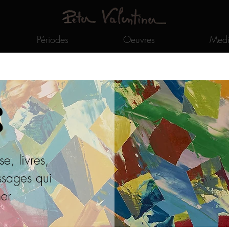
Périodes
Oeuvres
Medi
s
e, livres,
ssages qui
ner