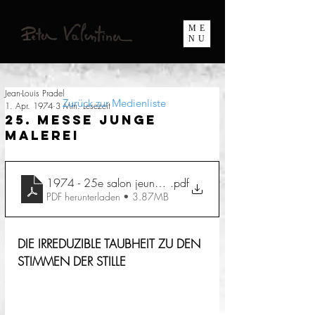
ME
NU
Jean-Louis Pradel
Zurück zur Medienliste
1. Apr. 1974
3 Min. Lesezeit
25. Messe Junge
Malerei
1974 - 25e salon jeune peintre
.pdf
PDF herunterladen • 3.87MB
DIE IRREDUZIBLE TAUBHEIT ZU DEN 
STIMMEN DER STILLE