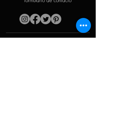
formulario de contacto
Enlaces rápidos
El artista
Biografía
Currículum vitae
obras
Períodos
Galería de fotos
Collages políticos
e iconografía
Recursos y
medios
Camuflaje
Desglose del
informe