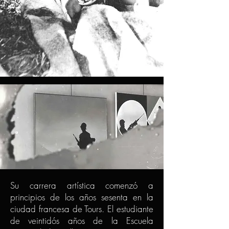
Su carrera artística comenzó a
principios de los años sesenta en la
ciudad francesa de Tours. El estudiante
de veintidós años de la Escuela