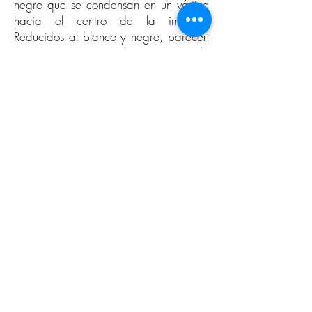
negro que se condensan en un vórtice
hacia el centro de la imagen.
Reducidos al blanco y negro, parecen
más precisos que los campos de
estructuras coloreadas de estos
trabajos anteriores. Si en este último el
ojo siempre se perdió en la confusión
de colores y el anonimato abstracto,
ahora se siente atraído por la
profundidad y el significado.
---------------------------------------------
“Todo el poder energético y
dinámico, la dimensión metafísica
de la obra de Valentiner se refleja en
este viaje simultáneo entre la
oscuridad y la luz de los Hurricanes.
Los valores de blanco y negro de las
composiciones gráficas son los de
un fotograma pasado por la
centrífuga de un microprocesador. »