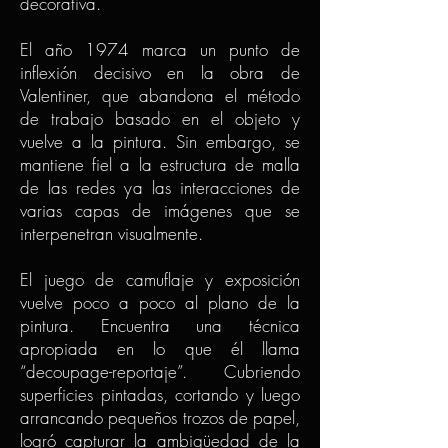
decorativa.
El año 1974 marca un punto de
inflexión decisivo en la obra de
Valentiner, que abandona el método
de trabajo basado en el objeto y
vuelve a la pintura. Sin embargo, se
mantiene fiel a la estructura de malla
de las redes ya las interacciones de
varias capas de imágenes que se
interpenetran visualmente.
El juego de camuflaje y exposición
vuelve poco a poco al plano de la
pintura. Encuentra una técnica
apropiada en lo que él llama
“decoupage-reportaje”. Cubriendo
superficies pintadas, cortando y luego
arrancando pequeños trozos de papel,
logró capturar la ambigüedad de la