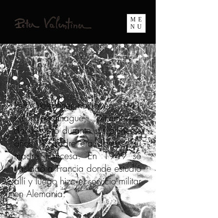
ME
NU
Peter Valentiner nació en 1941
en Copenhague, Dinamarca,
donde vivió durante sus primeros
años. Su padre era danés y su
madre francesa. En 1949 se
trasladó a Francia donde estudió
allí y luego hizo el servicio militar
en Alemania.