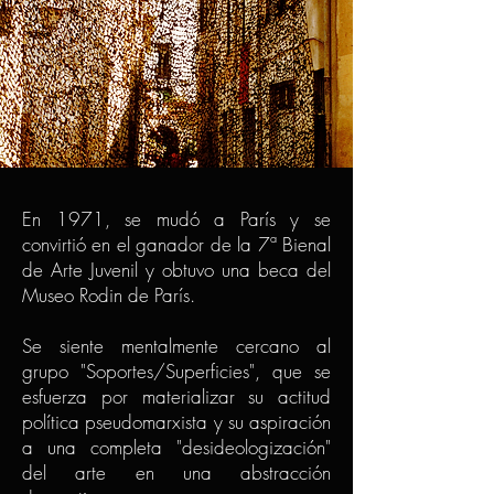
En 1971, se mudó a París y se
convirtió en el ganador de la 7ª Bienal
de Arte Juvenil y obtuvo una beca del
Museo Rodin de París.
Se siente mentalmente cercano al
grupo "Soportes/Superficies", que se
esfuerza por materializar su actitud
política pseudomarxista y su aspiración
a una completa "desideologización"
del arte en una abstracción