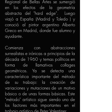
Regional de Bellas Artes se sumergió
en los efectos de la geometría
abstracta del "hard edge". Luego
viajó a España (Madrid y Toledo ) y
conoció al pintor argentino Alberto
Greco en Madrid, donde fue alumno y
ayudante.
Comienza con abstracciones
surrealistas e irónicas a principios de la
década de 1960 y temas políticos en
forma de llamativos collages
geométricos. Ya se detecta una
característica importante del método
de su trabajo: la creación de
variaciones y mutaciones de un motivo
básico o de unas formas básicas. Este
"método" artístico sigue siendo uno de
los factores más importantes en el
trabajo artístico de Peter Valentiner.