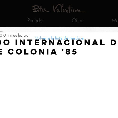
Períodos
Obras
Me
85
0 min de lectura
Volver a la lista de medios
o Internacional d
e Colonia '85