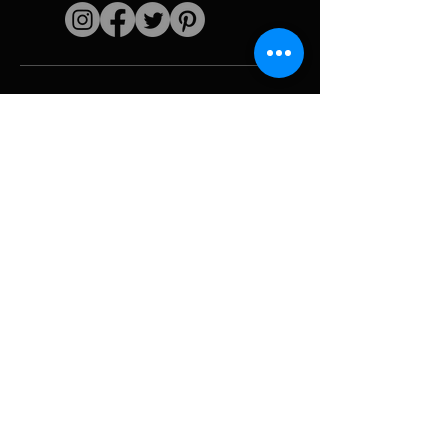
Enlaces rápidos
El artista
Biografía
Currículum vitae
obras
Períodos
Galería de fotos
Collages políticos
e iconografía
Recursos y
medios
Camuflaje
Desglose del
informe
Huracán