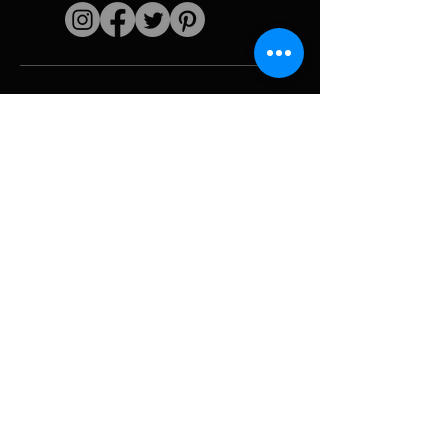
Enlaces rápidos
El artista
Biografía
Currículum vitae
obras
Períodos
Galería de fotos
Collages políticos
e iconografía
Recursos y
medios
Camuflaje
Desglose del
informe
Huracán