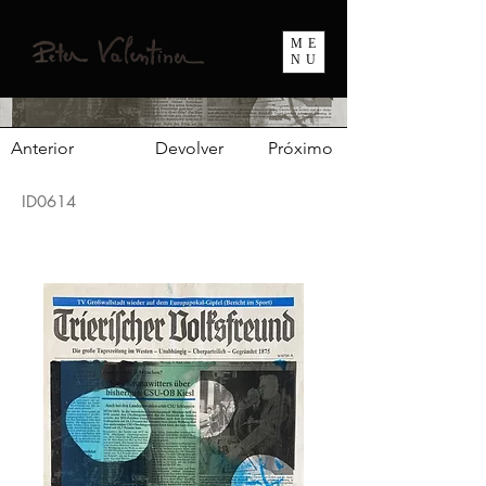
ME
NU
Anterior
Devolver
Próximo
ID0614