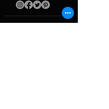
Enlaces rápidos
El artista
Biografía
Currículum vitae
obras
Períodos
Galería de fotos
Collages políticos
e iconografía
Recursos y
medios
Camuflaje
Desglose del
informe
Huracán