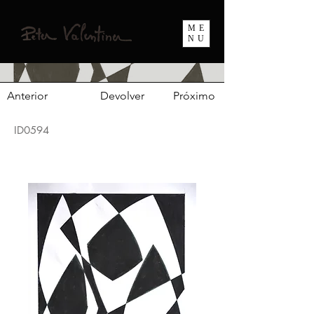
ME
NU
Anterior
Devolver
Próximo
ID0594