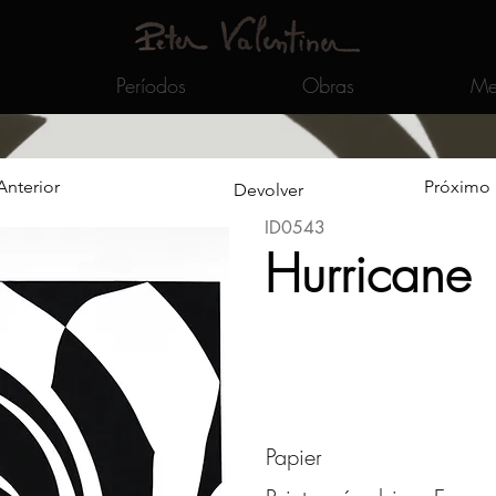
Períodos
Obras
Me
Anterior
Próximo
Devolver
ID0543
Hurricane
Papier