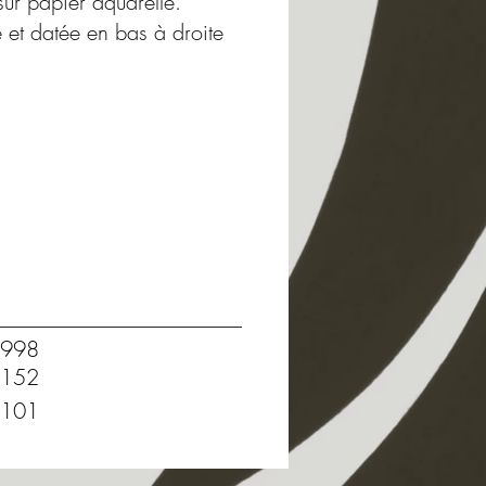
sur papier aquarelle.
 et datée en bas à droite
998
152
101