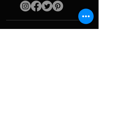
Enlaces rápidos
El artista
Biografía
Currículum vitae
obras
Períodos
Galería de fotos
Collages políticos
e iconografía
Recursos y
medios
Camuflaje
Desglose del
informe
Huracán