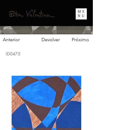
ME
NU
Anterior
Devolver
Próximo
ID0475