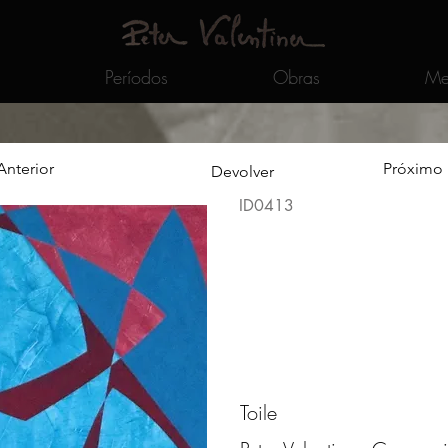
Períodos
Obras
Me
Anterior
Próximo
Devolver
ID0413
Toile