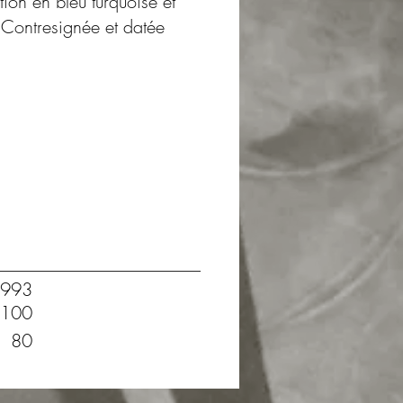
tion en bleu turquoise et
 Contresignée et datée
993
100
80