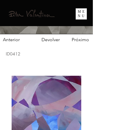
ME
NU
Anterior
Devolver
Próximo
ID0412