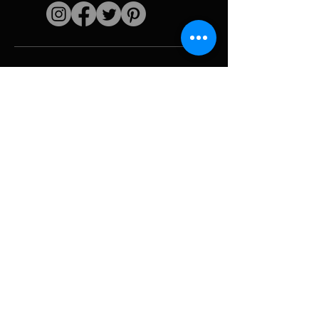
Enlaces rápidos
El artista
Biografía
Currículum vitae
obras
Períodos
Galería de fotos
Collages políticos
e iconografía
Recursos y
medios
Camuflaje
Desglose del
informe
Huracán