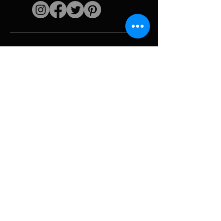
Enlaces rápidos
El artista
Biografía
Currículum vitae
obras
Períodos
Galería de fotos
Collages políticos
e iconografía
Recursos y
medios
Camuflaje
Desglose del
informe
Huracán