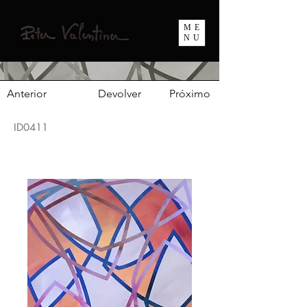
ME
NU
Anterior
Devolver
Próximo
ID0411