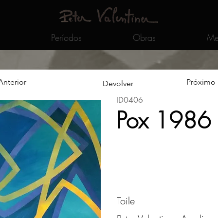
Períodos
Obras
Me
Anterior
Próximo
Devolver
ID0406
Pox 1986
Toile