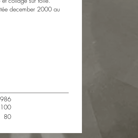
 et collage sur toile.
 datée december 2000 au
986
100
80