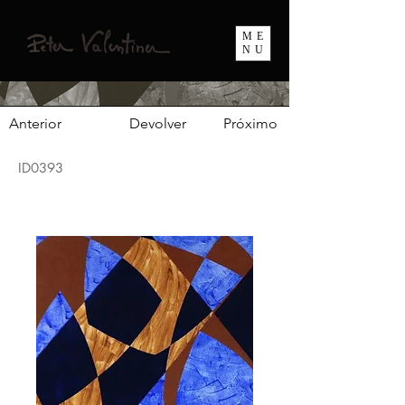
ME
NU
Anterior
Devolver
Próximo
ID0393