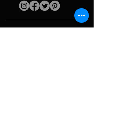
Enlaces rápidos
El artista
Biografía
Currículum vitae
obras
Períodos
Galería de fotos
Collages políticos
e iconografía
Recursos y
medios
Camuflaje
Desglose del
informe
Huracán