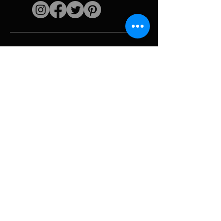
Enlaces rápidos
El artista
Biografía
Currículum vitae
obras
Períodos
Galería de fotos
Collages políticos
e iconografía
Recursos y
medios
Camuflaje
Desglose del
informe
Huracán