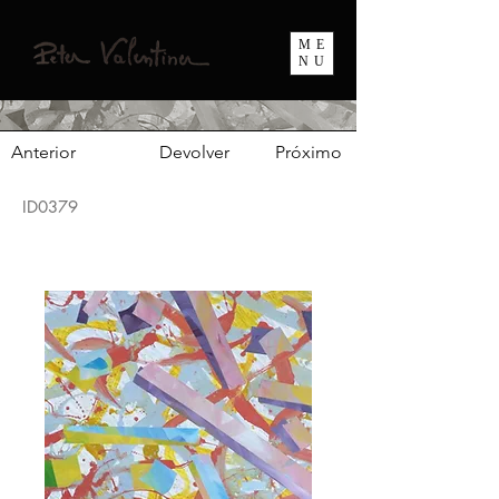
ME
NU
Anterior
Devolver
Próximo
ID0379