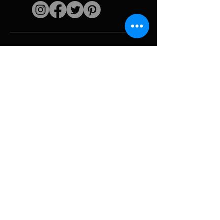
Enlaces rápidos
El artista
Biografía
Currículum vitae
obras
Períodos
Galería de fotos
Collages políticos
e iconografía
Recursos y
medios
Camuflaje
Desglose del
informe
Huracán