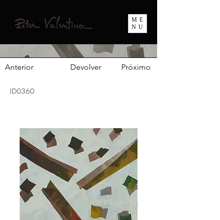
ME
NU
Anterior
Devolver
Próximo
ID0360