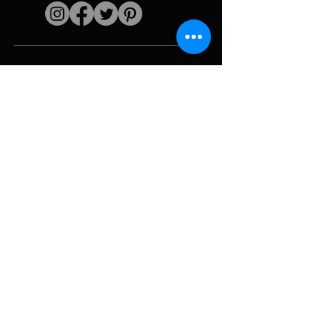
Enlaces rápidos
El artista
Biografía
Currículum vitae
obras
Períodos
Galería de fotos
Collages políticos
e iconografía
Recursos y
medios
Camuflaje
Desglose del
informe
Huracán