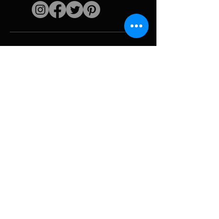
Enlaces rápidos
El artista
Biografía
Currículum vitae
obras
Períodos
Galería de fotos
Collages políticos
e iconografía
Recursos y
medios
Camuflaje
Desglose del
informe
Huracán