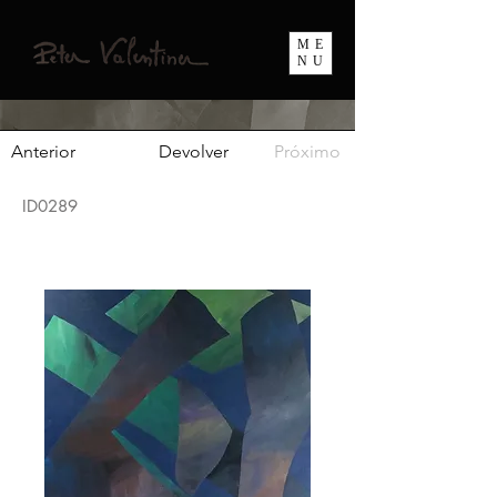
ME
NU
Anterior
Devolver
Próximo
ID0289