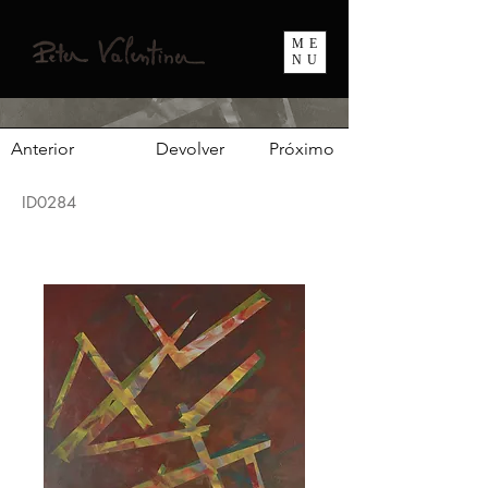
ME
NU
Anterior
Devolver
Próximo
ID0284