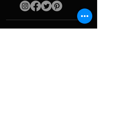
Enlaces rápidos
El artista
Biografía
Currículum vitae
obras
Períodos
Galería de fotos
Collages políticos
e iconografía
Recursos y
medios
Camuflaje
Desglose del
informe
Huracán