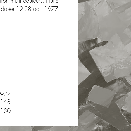
ion multi couleurs. Huile
et datée 12-28 ao t 1977.
977
148
130