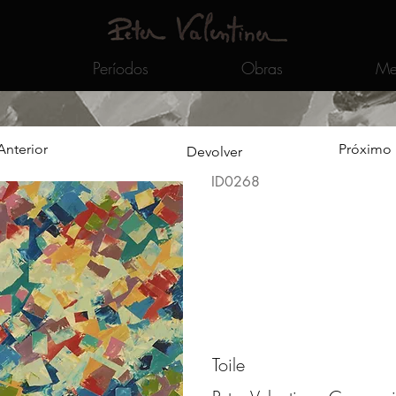
Períodos
Obras
Me
Anterior
Próximo
Devolver
ID0268
Toile