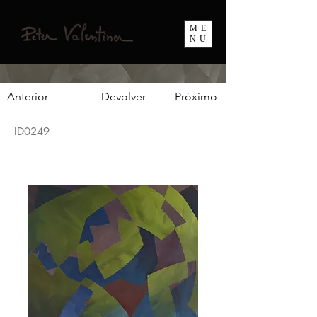
ME
NU
Anterior
Devolver
Próximo
ID0249