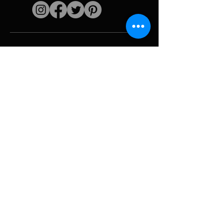
Enlaces rápidos
El artista
Biografía
Currículum vitae
obras
Períodos
Galería de fotos
Collages políticos
e iconografía
Recursos y
medios
Camuflaje
Desglose del
informe
Huracán