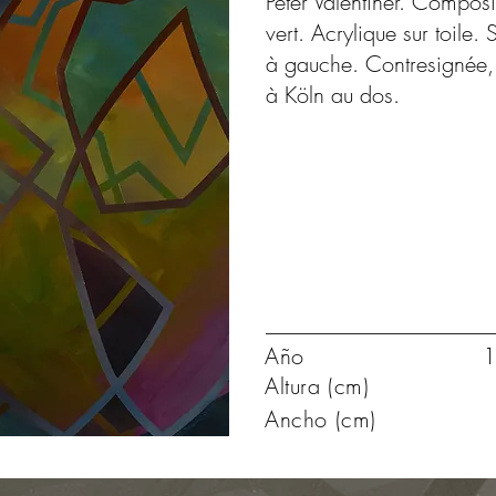
Peter Valentiner. Composi
vert. Acrylique sur toile
à gauche. Contresignée,
à Köln au dos.
Año
1
Altura (cm)
Ancho (cm)