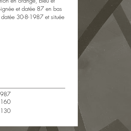
tion en orange, bleu et
. Signée et datée 87 en bas
 datée 30-8-1987 et située
987
160
130