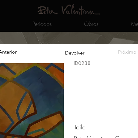
Períodos
Obras
Me
Anterior
Próximo
Devolver
ID0238
Toile