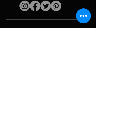
Enlaces rápidos
El artista
Biografía
Currículum vitae
obras
Períodos
Galería de fotos
Collages políticos
e iconografía
Recursos y
medios
Camuflaje
Desglose del
informe
Huracán