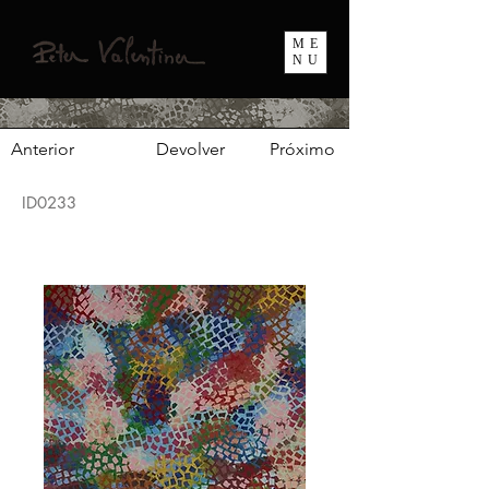
ME
NU
Anterior
Devolver
Próximo
ID0233