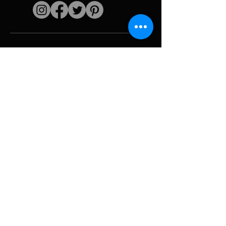
Enlaces rápidos
El artista
Biografía
Currículum vitae
obras
Períodos
Galería de fotos
Collages políticos
e iconografía
Recursos y
medios
Camuflaje
Desglose del
informe
Huracán