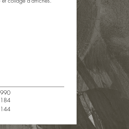
e et collage d'affiches.
990
184
144