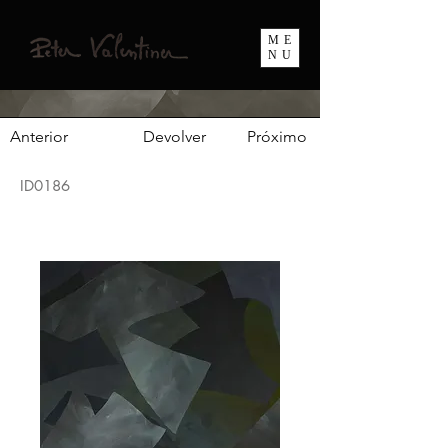
ME
NU
Anterior
Devolver
Próximo
ID0186