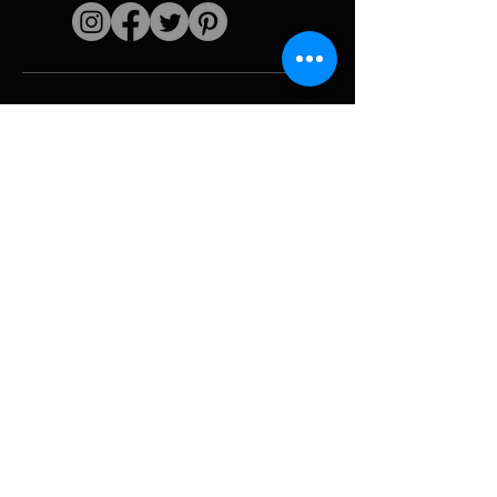
Enlaces rápidos
El artista
Biografía
Currículum vitae
obras
Períodos
Galería de fotos
Collages políticos
e iconografía
Recursos y
medios
Camuflaje
Desglose del
informe
Huracán