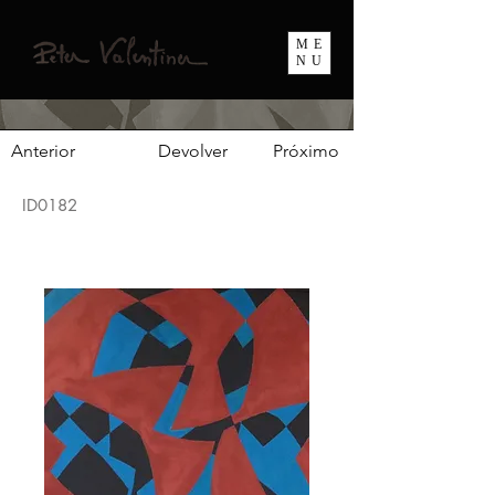
ME
NU
Anterior
Devolver
Próximo
ID0182