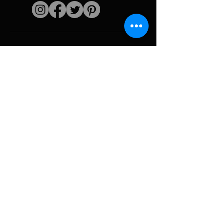
Enlaces rápidos
El artista
Biografía
Currículum vitae
obras
Períodos
Galería de fotos
Collages políticos
e iconografía
Recursos y
medios
Camuflaje
Desglose del
informe
Huracán