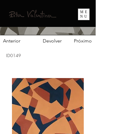
ME
NU
Anterior
Devolver
Próximo
ID0149