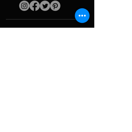
Enlaces rápidos
El artista
Biografía
Currículum vitae
obras
Períodos
Galería de fotos
Collages políticos
e iconografía
Recursos y
medios
Camuflaje
Desglose del
informe
Huracán