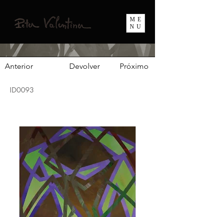
ME
NU
Anterior
Devolver
Próximo
ID0093