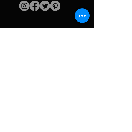
Enlaces rápidos
El artista
Biografía
Currículum vitae
obras
Períodos
Galería de fotos
Collages políticos
e iconografía
Recursos y
medios
Camuflaje
Desglose del
informe
Huracán