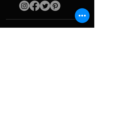
Enlaces rápidos
El artista
Biografía
Currículum vitae
obras
Períodos
Galería de fotos
Collages políticos
e iconografía
Recursos y
medios
Camuflaje
Desglose del
informe
Huracán