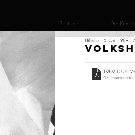
Startseite
Der Künstle
Hillesheim
6. Okt. 1989
1 M
Volksh
1989-10-06 Vol
PDF herunterlade