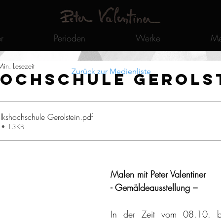
r
Perioden
Werke
Me
in. Lesezeit
Zurück zur Medienliste
ochschule Gerols
kshochschule Gerolstein
.pdf
n • 13KB
Malen mit Peter Valentiner
- Gemäldeausstellung –
In der Zeit vom 08.10. b