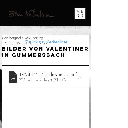
ME
NU
Oberbergische Volks-Zeitung
Zurück zur Medienliste
17. Dez. 1985
1 Min. Lesezeit
Bilder von Valentiner
in Gummersbach
1958-12-17 Bildervon Valentiner in Gummershbach
.pdf
PDF herunterladen • 214KB