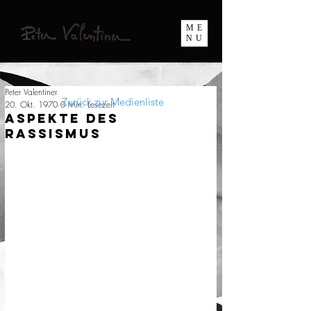
ME
NU
Peter Valentiner
Zurück zur Medienliste
20. Okt. 1970
0 Min. Lesezeit
Aspekte des
Rassismus