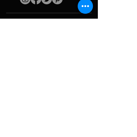
Schnelle Links
Der Künstler
Biografie
Fortsetzen
funktioniert
Perioden
Fotogallerie
Politische Collagen
& Ikonographie
Ressourcen &
Medien
Tarnung
Panne melden
Hurrikan
Werkzeug