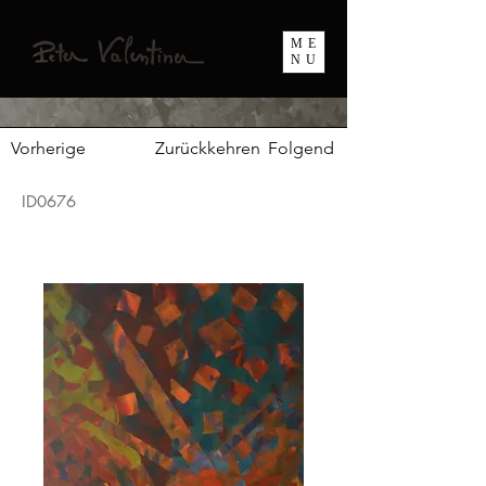
ME
NU
Vorherige
Zurückkehren
Folgend
ID0676