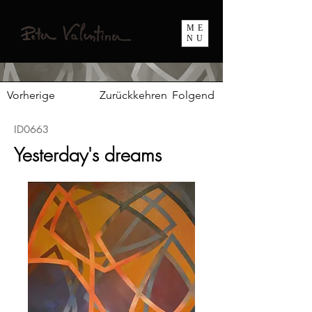
ME
NU
Vorherige
Zurückkehren
Folgend
ID0663
Yesterday's dreams