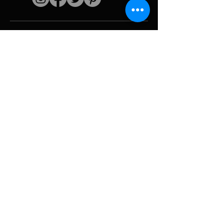
Schnelle Links
Der Künstler
Biografie
Fortsetzen
funktioniert
Perioden
Fotogallerie
Politische Collagen
& Ikonographie
Ressourcen &
Medien
Tarnung
Panne melden
Hurrikan
Werkzeug