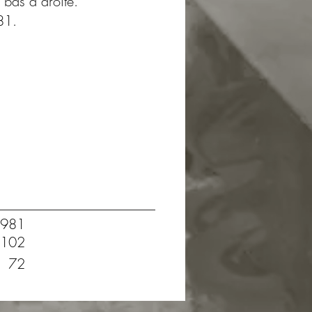
bas à droite.
81.
981
102
72