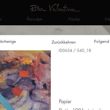
r
Perioden
Werke
Me
Vorherige
Folgend
Zurückkehren
ID0634 / 540_18
Papier