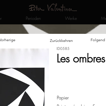
r
Perioden
Werke
Me
Vorherige
Folgend
Zurückkehren
ID0585
Les ombres
Papier