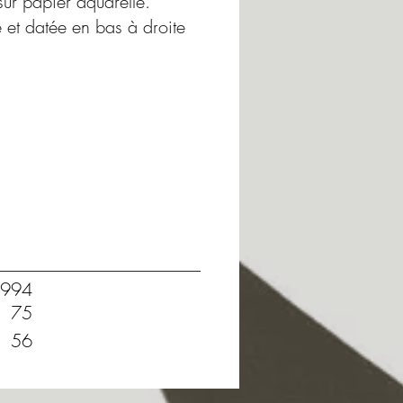
sur papier aquarelle.
 et datée en bas à droite
994
75
56