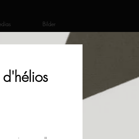
dias
Bilder
 d'hélios