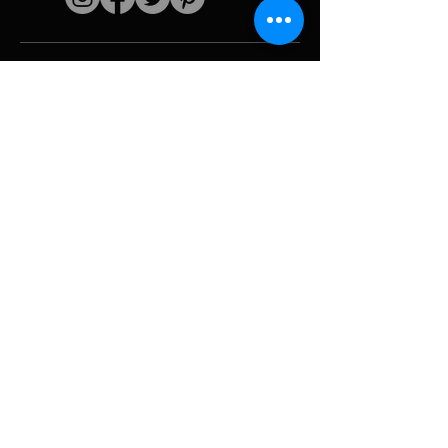
Schnelle Links
Der Künstler
Biografie
Fortsetzen
funktioniert
Perioden
Fotogallerie
Politische Collagen
& Ikonographie
Ressourcen &
Medien
Tarnung
Panne melden
Hurrikan
Werkzeug