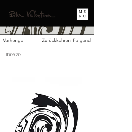
ME
NU
Vorherige
Zurückkehren
Folgend
ID0520