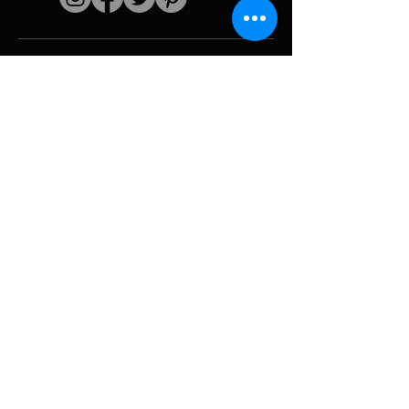
Schnelle Links
Der Künstler
Biografie
Fortsetzen
funktioniert
Perioden
Fotogallerie
Politische Collagen
& Ikonographie
Ressourcen &
Medien
Tarnung
Panne melden
Hurrikan
Werkzeug