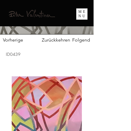
ME
NU
Vorherige
Zurückkehren
Folgend
ID0439