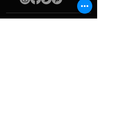
Schnelle Links
Der Künstler
Biografie
Fortsetzen
funktioniert
Perioden
Fotogallerie
Politische Collagen
& Ikonographie
Ressourcen &
Medien
Tarnung
Panne melden
Hurrikan
Werkzeug