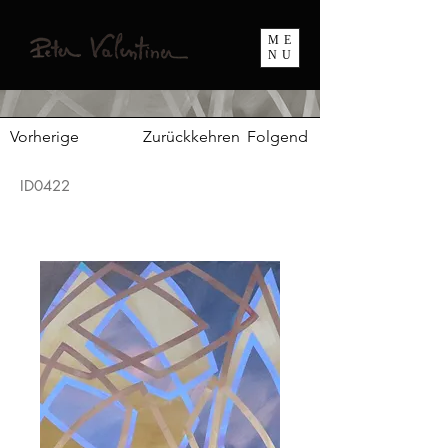
ME
NU
Vorherige
Zurückkehren
Folgend
ID0422