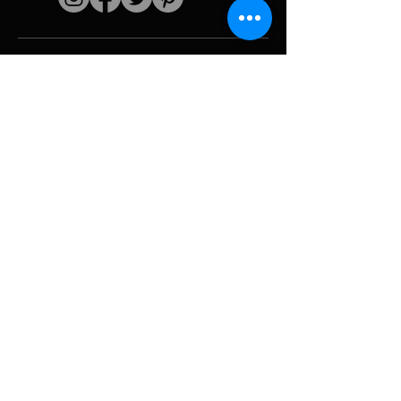
Schnelle Links
Der Künstler
Biografie
Fortsetzen
funktioniert
Perioden
Fotogallerie
Politische Collagen
& Ikonographie
Ressourcen &
Medien
Tarnung
Panne melden
Hurrikan
Werkzeug