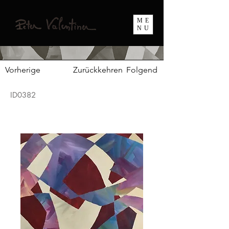
ME
NU
Vorherige
Zurückkehren
Folgend
ID0382