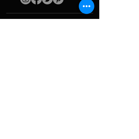
Schnelle Links
Der Künstler
Biografie
Fortsetzen
funktioniert
Perioden
Fotogallerie
Politische Collagen
& Ikonographie
Ressourcen &
Medien
Tarnung
Panne melden
Hurrikan
Werkzeug