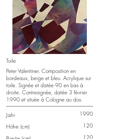
Toile
Peter Valentiner. Composition en
bordeaux, beige et bleu. Acrylique sur
toile. Signée et datée 90 en bas à
droite. Contresignée, datée 3 février
1990 et située à Cologne au dos.
1990
Jahr
120
Höhe (cm)
120
Breite (cm)