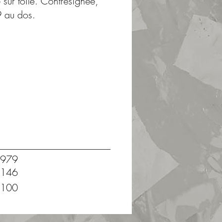
e sur toile. Contresignée,
9 au dos.
979
146
100