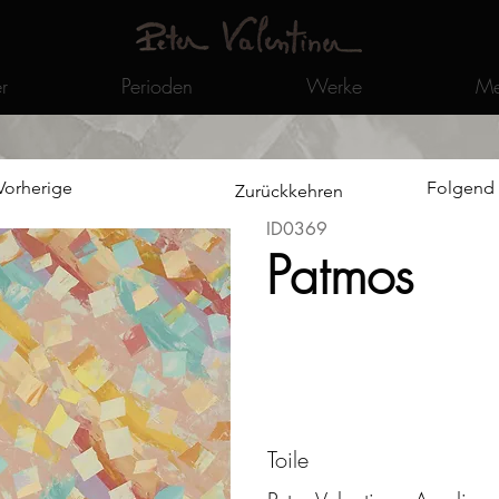
r
Perioden
Werke
Me
Vorherige
Folgend
Zurückkehren
ID0369
Patmos
Toile