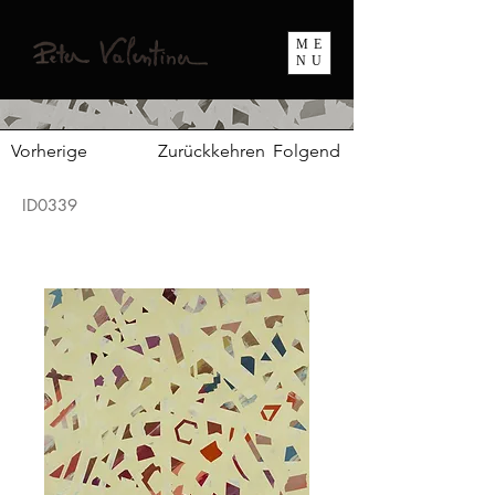
ME
NU
Vorherige
Zurückkehren
Folgend
ID0339