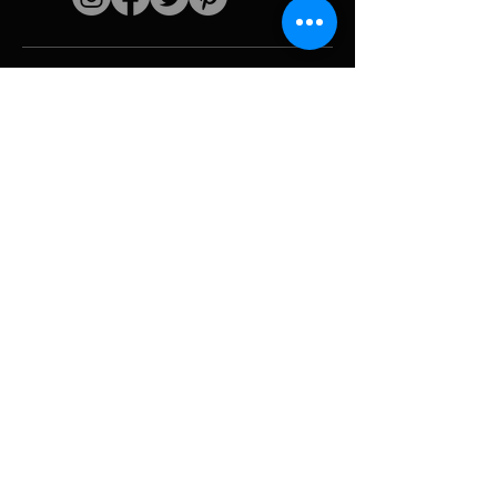
Schnelle Links
Der Künstler
Biografie
Fortsetzen
funktioniert
Perioden
Fotogallerie
Politische Collagen
& Ikonographie
Ressourcen &
Medien
Tarnung
Panne melden
Hurrikan
Werkzeug