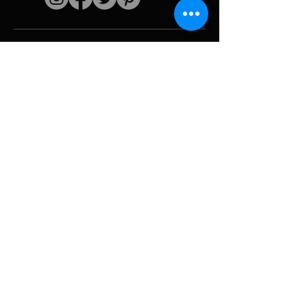
Schnelle Links
Der Künstler
Biografie
Fortsetzen
funktioniert
Perioden
Fotogallerie
Politische Collagen
& Ikonographie
Ressourcen &
Medien
Tarnung
Panne melden
Hurrikan
Werkzeug